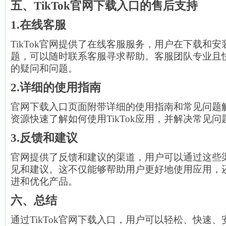
五、TikTok官网下载入口的售后支持
1.在线客服
TikTok官网提供了在线客服服务，用户在下载和
题，可以随时联系客服寻求帮助。客服团队专业且
的疑问和问题。
2.详细的使用指南
官网下载入口页面附带详细的使用指南和常见问题
资源快速了解如何使用TikTok应用，并解决常见问
3.反馈和建议
官网提供了反馈和建议的渠道，用户可以通过这些渠道
见和建议。这不仅能够帮助用户更好地使用应用，还能
进和优化产品。
六、总结
通过TikTok官网下载入口，用户可以轻松、快速