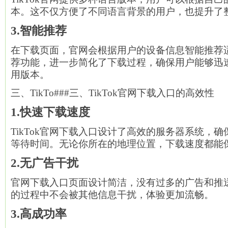
本。这不仅方便了不同语言背景的用户，也提升了
3.智能推荐
在下载页面，官网会根据用户的设备信息智能推荐
荐功能，进一步简化了下载过程，确保用户能够迅
用版本。
三、TikTo###三、TikTok官网下载入口的高效性
1.快速下载速度
TikTok官网下载入口设计了高效的服务器系统，
等待时间。无论你所在的地理位置，下载速度都能
2.无广告干扰
官网下载入口页面设计简洁，没有过多的广告和推
的过程中不会被其他信息干扰，体验更加流畅。
3.高成功率