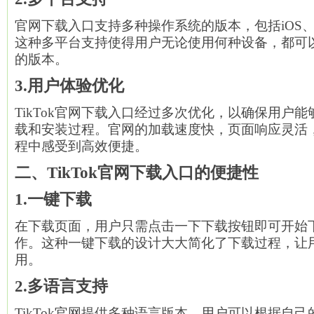
官网下载入口支持多种操作系统的版本，包括iOS、Andr
这种多平台支持使得用户无论使用何种设备，都可
的版本。
3.用户体验优化
TikTok官网下载入口经过多次优化，以确保用户
载和安装过程。官网的加载速度快，页面响应灵活
程中感受到高效便捷。
二、TikTok官网下载入口的便捷性
1.一键下载
在下载页面，用户只需点击一下下载按钮即可开始
作。这种一键下载的设计大大简化了下载过程，让
用。
2.多语言支持
TikTok官网提供多种语言版本，用户可以根据自