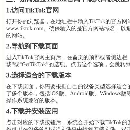
1.访问TikTok官网
打开你的浏览器，在地址栏中输入TikTok的官方网
www.tiktok.com。确保输入的是官方网站域名
的网站。
2.导航到下载页面
进入TikTok官网主页后，在首页的顶部或者侧边栏
载”或“GetTikTok”的选项。点击这个选项，会跳
3.选择适合的下载版本
在下载页面，你需要根据自己的设备类型选择适合的下
了多个版本，包括iOS版、Android版、Window
操作系统兼容的版本。
4.下载并安装应用
点击对应的下载按钮后，系统会开始下载TikTok
你可以在设备的“下载”文件夹中找到安装文件。双