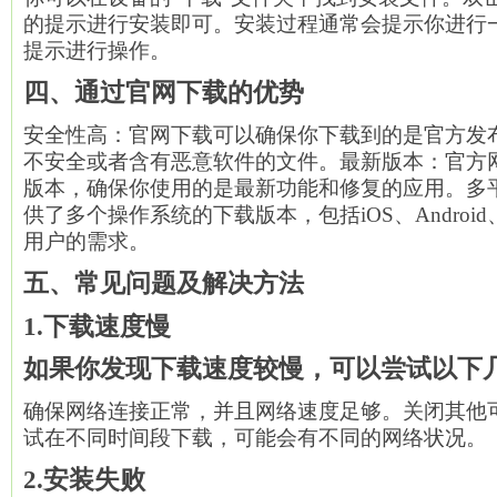
的提示进行安装即可。安装过程通常会提示你进行
提示进行操作。
四、通过官网下载的优势
安全性高：官网下载可以确保你下载到的是官方发
不安全或者含有恶意软件的文件。最新版本：官方
版本，确保你使用的是最新功能和修复的应用。多平台
供了多个操作系统的下载版本，包括iOS、Android、
用户的需求。
五、常见问题及解决方法
1.下载速度慢
如果你发现下载速度较慢，可以尝试以下
确保网络连接正常，并且网络速度足够。关闭其他
试在不同时间段下载，可能会有不同的网络状况。
2.安装失败